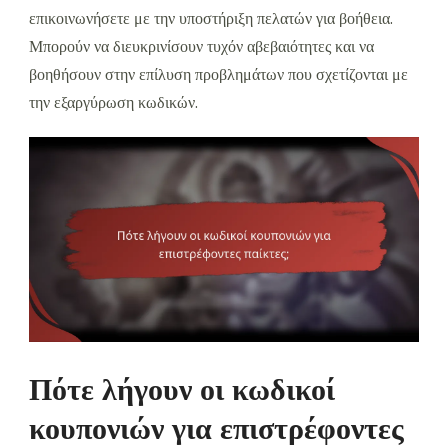
επικοινωνήσετε με την υποστήριξη πελατών για βοήθεια.
Μπορούν να διευκρινίσουν τυχόν αβεβαιότητες και να
βοηθήσουν στην επίλυση προβλημάτων που σχετίζονται με
την εξαργύρωση κωδικών.
Πότε λήγουν οι κωδικοί
κουπονιών για επιστρέφοντες