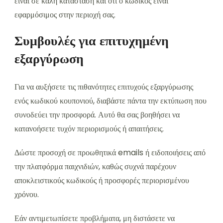
είναι σε καλή κατάσταση και ότι ο κωδικός είναι
εφαρμόσιμος στην περιοχή σας.
Συμβουλές για επιτυχημένη
εξαργύρωση
Για να αυξήσετε τις πιθανότητες επιτυχούς εξαργύρωσης
ενός κωδικού κουπονιού, διαβάστε πάντα την εκτύπωση που
συνοδεύει την προσφορά. Αυτό θα σας βοηθήσει να
κατανοήσετε τυχόν περιορισμούς ή απαιτήσεις.
Δώστε προσοχή σε προωθητικά emails ή ειδοποιήσεις από
την πλατφόρμα παιχνιδιών, καθώς συχνά παρέχουν
αποκλειστικούς κωδικούς ή προσφορές περιορισμένου
χρόνου.
Εάν αντιμετωπίσετε προβλήματα, μη διστάσετε να