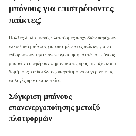
μπόνους για επιστρέφοντες
παίκτες;
Πολλές διαδικτυακές πλατφόρμες παιχνιδιών παρέχουν
ελκυστικά μπόνους για επιστρέφοντες παίκτες για να
ενθαρρύνουν την επανενεργοποίηση. Αυτά τα μπόνους
μπορεί να διαφέρουν σημαντικά ως προς την αξία και τη
δομή τους, καθιστώντας απαραίτητο να συγκρίνετε τις
επιλογές πριν δεσμευτείτε.
Σύγκριση μπόνους
επανενεργοποίησης μεταξύ
πλατφορμών