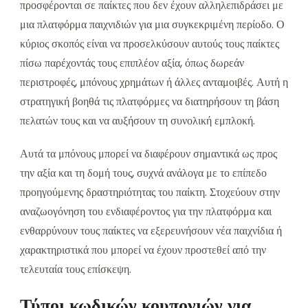
προσφέρονται σε παίκτες που δεν έχουν αλληλεπιδράσει με
μια πλατφόρμα παιχνιδιών για μια συγκεκριμένη περίοδο. Ο
κύριος σκοπός είναι να προσελκύσουν αυτούς τους παίκτες
πίσω παρέχοντάς τους επιπλέον αξία, όπως δωρεάν
περιστροφές, μπόνους χρημάτων ή άλλες ανταμοιβές. Αυτή η
στρατηγική βοηθά τις πλατφόρμες να διατηρήσουν τη βάση
πελατών τους και να αυξήσουν τη συνολική εμπλοκή.
Αυτά τα μπόνους μπορεί να διαφέρουν σημαντικά ως προς
την αξία και τη δομή τους, συχνά ανάλογα με το επίπεδο
προηγούμενης δραστηριότητας του παίκτη. Στοχεύουν στην
αναζωογόνηση του ενδιαφέροντος για την πλατφόρμα και
ενθαρρύνουν τους παίκτες να εξερευνήσουν νέα παιχνίδια ή
χαρακτηριστικά που μπορεί να έχουν προστεθεί από την
τελευταία τους επίσκεψη.
Τύποι κωδικών κουπονιών για