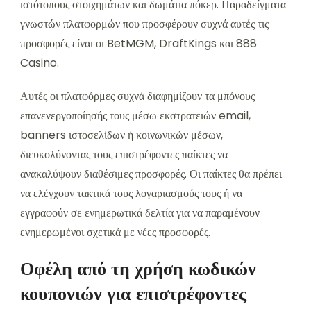
ιστότοπους στοιχημάτων και δωμάτια πόκερ. Παραδείγματα
γνωστών πλατφορμών που προσφέρουν συχνά αυτές τις
προσφορές είναι οι BetMGM, DraftKings και 888
Casino.
Αυτές οι πλατφόρμες συχνά διαφημίζουν τα μπόνους
επανενεργοποίησής τους μέσω εκστρατειών email,
banners ιστοσελίδων ή κοινωνικών μέσων,
διευκολύνοντας τους επιστρέφοντες παίκτες να
ανακαλύψουν διαθέσιμες προσφορές. Οι παίκτες θα πρέπει
να ελέγχουν τακτικά τους λογαριασμούς τους ή να
εγγραφούν σε ενημερωτικά δελτία για να παραμένουν
ενημερωμένοι σχετικά με νέες προσφορές.
Οφέλη από τη χρήση κωδικών
κουπονιών για επιστρέφοντες