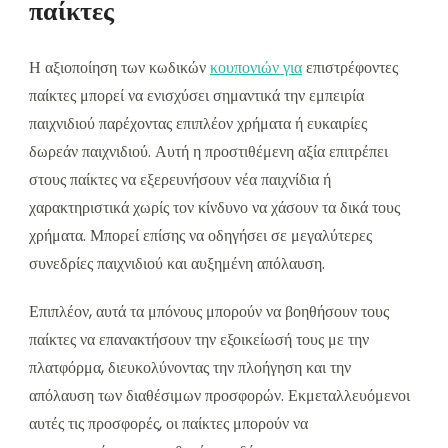
παίκτες
Η αξιοποίηση των κωδικών
κουπονιών για
επιστρέφοντες
παίκτες μπορεί να ενισχύσει σημαντικά την εμπειρία
παιχνιδιού παρέχοντας επιπλέον χρήματα ή ευκαιρίες
δωρεάν παιχνιδιού. Αυτή η προστιθέμενη αξία επιτρέπει
στους παίκτες να εξερευνήσουν νέα παιχνίδια ή
χαρακτηριστικά χωρίς τον κίνδυνο να χάσουν τα δικά τους
χρήματα. Μπορεί επίσης να οδηγήσει σε μεγαλύτερες
συνεδρίες παιχνιδιού και αυξημένη απόλαυση.
Επιπλέον, αυτά τα μπόνους μπορούν να βοηθήσουν τους
παίκτες να επανακτήσουν την εξοικείωσή τους με την
πλατφόρμα, διευκολύνοντας την πλοήγηση και την
απόλαυση των διαθέσιμων προσφορών. Εκμεταλλευόμενοι
αυτές τις προσφορές, οι παίκτες μπορούν να