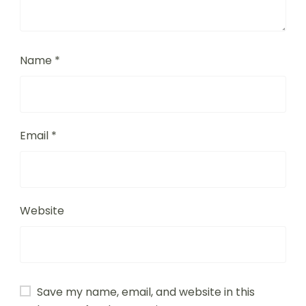
Name
*
Email
*
Website
Save my name, email, and website in this