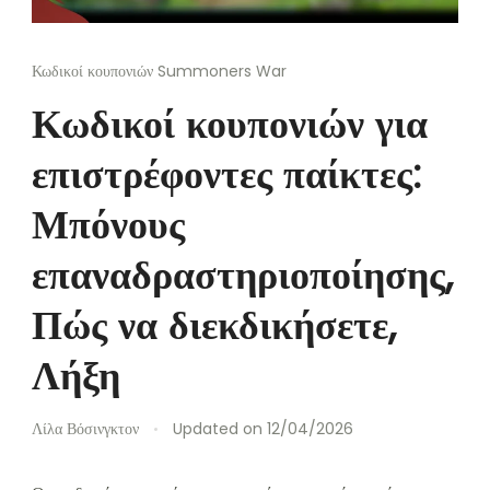
Κωδικοί κουπονιών Summoners War
Κωδικοί κουπονιών για
επιστρέφοντες παίκτες:
Μπόνους
επαναδραστηριοποίησης,
Πώς να διεκδικήσετε,
Λήξη
Λίλα Βόσινγκτον
Updated on
12/04/2026