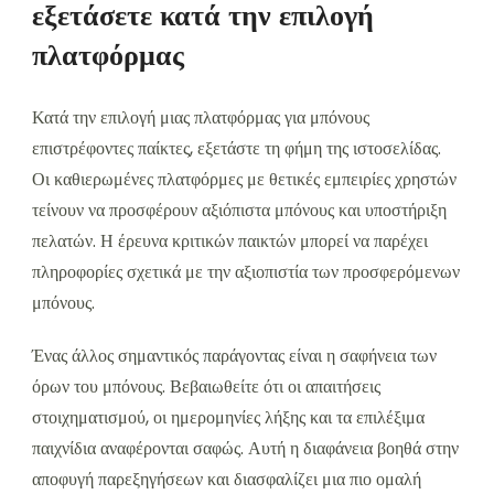
εξετάσετε κατά την επιλογή
πλατφόρμας
Κατά την επιλογή μιας πλατφόρμας για μπόνους
επιστρέφοντες παίκτες, εξετάστε τη φήμη της ιστοσελίδας.
Οι καθιερωμένες πλατφόρμες με θετικές εμπειρίες χρηστών
τείνουν να προσφέρουν αξιόπιστα μπόνους και υποστήριξη
πελατών. Η έρευνα κριτικών παικτών μπορεί να παρέχει
πληροφορίες σχετικά με την αξιοπιστία των προσφερόμενων
μπόνους.
Ένας άλλος σημαντικός παράγοντας είναι η σαφήνεια των
όρων του μπόνους. Βεβαιωθείτε ότι οι απαιτήσεις
στοιχηματισμού, οι ημερομηνίες λήξης και τα επιλέξιμα
παιχνίδια αναφέρονται σαφώς. Αυτή η διαφάνεια βοηθά στην
αποφυγή παρεξηγήσεων και διασφαλίζει μια πιο ομαλή