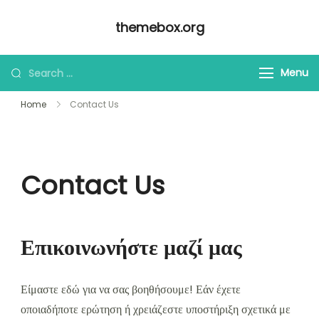
Skip
themebox.org
to
content
Looking
Menu
for
Home
Contact Us
Something?
Contact Us
Επικοινωνήστε μαζί μας
Είμαστε εδώ για να σας βοηθήσουμε! Εάν έχετε
οποιαδήποτε ερώτηση ή χρειάζεστε υποστήριξη σχετικά με