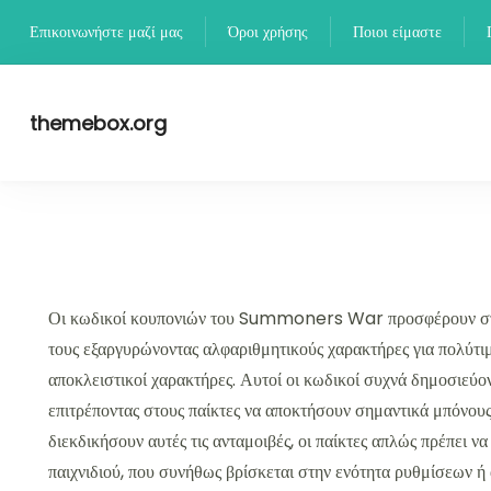
Skip
Επικοινωνήστε μαζί μας
Όροι χρήσης
Ποιοι είμαστε
to
content
themebox.org
Οι κωδικοί κουπονιών του Summoners War προσφέρουν στους 
τους εξαργυρώνοντας αλφαριθμητικούς χαρακτήρες για πολύτιμε
αποκλειστικοί χαρακτήρες. Αυτοί οι κωδικοί συχνά δημοσιεύ
επιτρέποντας στους παίκτες να αποκτήσουν σημαντικά μπόνους 
διεκδικήσουν αυτές τις ανταμοιβές, οι παίκτες απλώς πρέπει ν
παιχνιδιού, που συνήθως βρίσκεται στην ενότητα ρυθμίσεων ή