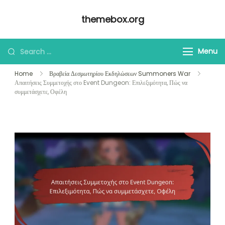
Skip
themebox.org
to
content
Looking
Menu
for
Home
Βραβεία Δεσμωτηρίου Εκδηλώσεων Summoners War
Something?
Απαιτήσεις Συμμετοχής στο Event Dungeon: Επιλεξιμότητα, Πώς να
συμμετάσχετε, Οφέλη