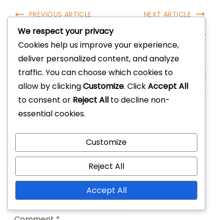
Post
PREVIOUS ARTICLE
NEXT ARTICLE
Navigation
We respect your privacy
Μηνιαίοι Κωδικοί
Διακυμάνσεις Βραβείων
Cookies help us improve your experience,
Επιβράβευσης Παρουσίας:
Δωμάτιου Εκδηλώσεων:
deliver personalized content, and analyze
Συχνότητα, Τύποι
Διαφορές ανά εκδήλωση,
traffic. You can choose which cookies to
επιβραβεύσεων, Πώς να
Τύποι ανταμοιβών, Πώς να
allow by clicking
Customize
. Click
Accept All
βρείτε
διεκδικήσετε
to consent or
Reject All
to decline non-
essential cookies.
Customize
Leave a Reply
Reject All
Your email address will not be published.
Required
Accept All
fields are marked
*
Comment
*